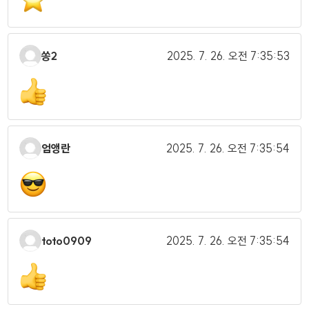
쏭2
2025. 7. 26.
오전 7:35:53
엄앵란
2025. 7. 26.
오전 7:35:54
toto0909
2025. 7. 26.
오전 7:35:54