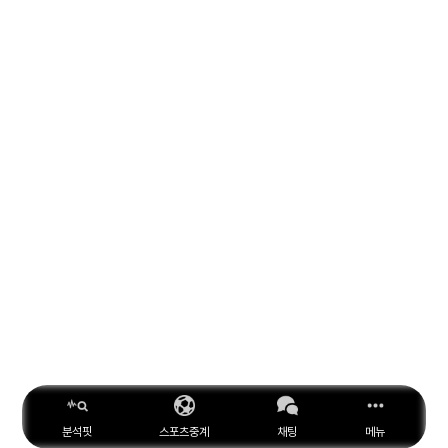
분석핏
스포츠중계
채팅
메뉴