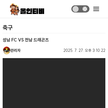
축구
성남 FC VS 전남 드래곤즈
관리자
2025. 7. 27.
오후 3:10:22