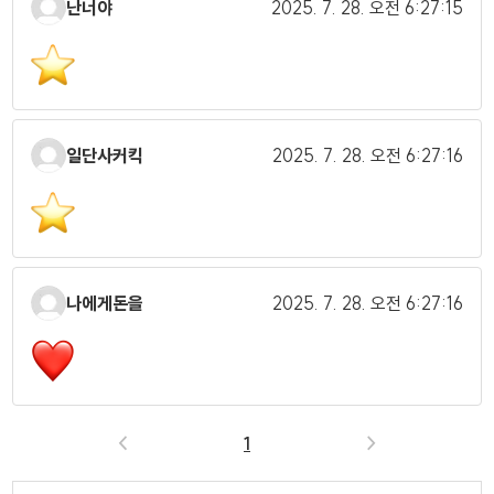
난너야
2025. 7. 28.
오전 6:27:15
일단사커킥
2025. 7. 28.
오전 6:27:16
나에게돈을
2025. 7. 28.
오전 6:27:16
<
1
>