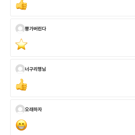
뿅가버린다
너구리행님
오래하자