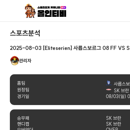
스포츠분석
2025-08-03 [Eliteserien] 사릅스보르그 08 FF VS
관리자
홈팀
사릅스보르
원정팀
SK 브란
경기일
08/03(일) 0
승무패
SK 브란
핸디캡
SK 브란
오버언더
OVER