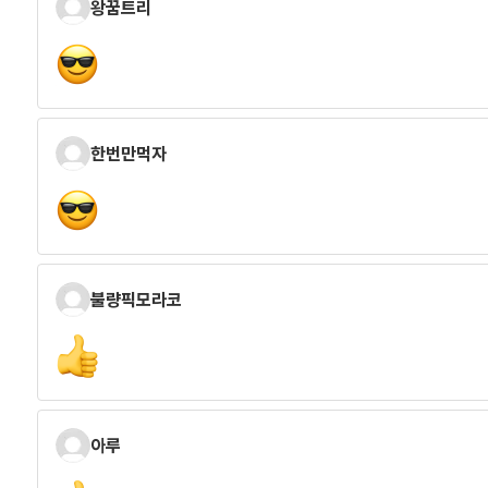
왕꿈트리
한번만먹자
불량픽모라코
아루