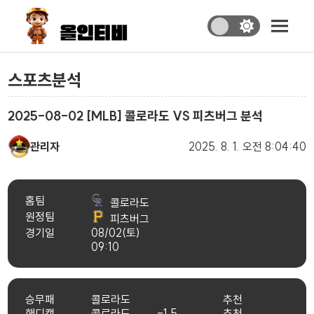
스포츠분석
2025-08-02 [MLB] 콜로라도 VS 피츠버그 분석
관리자
2025. 8. 1.
오전 8:04:40
홈팀
콜로라도
원정팀
피츠버그
경기일
08/02(토)
09:10
승무패
콜로라도
추천
핸디캡
콜로라도
-1.5
추천