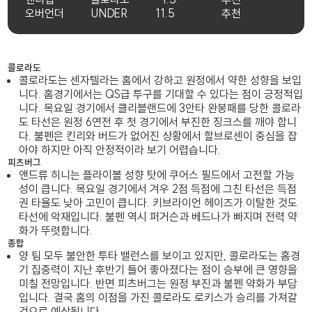
오버언더
UNDER
11.5
추천
콜로라도
콜로라도는 센자텔라는 홈에서 강하고 원정에서 약한 성향을 보입
니다. 홈경기에서는 QS급 투구를 기대할 수 있다는 점이 긍정적입
니다. 목요일 경기에서 클리블랜드에 3안타 완봉패를 당한 콜로라
도 타선은 원정 6연전 후 첫 경기에서 부진한 징크스를 깨야 합니
다. 불펜은 킨리와 버드가 없어진 상황에서 할브로센이 중심을 잡
아야 하지만 아직 안정적이라 보기 어렵습니다.
피츠버그
앤드류 히니는 플라이볼 성향 탓에 쿠어스 필드에서 고전할 가능
성이 큽니다. 목요일 경기에서 겨우 2점 득점에 그친 타선은 득점
권 타율도 낮아 고민이 큽니다. 키브라이언 헤이즈가 이탈한 것도
타선에 악재입니다. 불펜 역시 퍼거슨과 베드나가 빠지며 전력 약
화가 뚜렷합니다.
종합
양 팀 모두 불안한 투타 밸런스를 보이고 있지만, 콜로라도는 홈경
기 집중력이 지난 후반기 들어 좋아졌다는 점이 승부에 큰 영향을
미칠 전망입니다. 반면 피츠버그는 원정 부진과 불펜 약화가 부담
입니다. 결국 홈의 이점을 가진 콜로라도 로키스가 승리를 가져갈
것으로 예상됩니다.