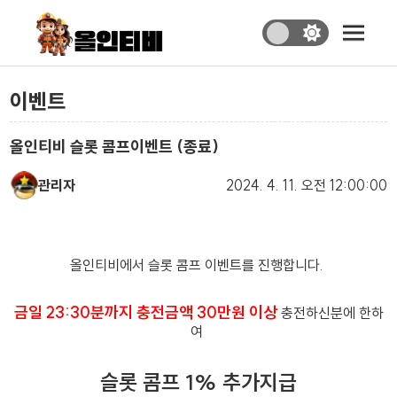
이벤트
올인티비 슬롯 콤프이벤트 (종료)
관리자
2024. 4. 11.
오전 12:00:00
올인티비에서 슬롯 콤프 이벤트를 진행합니다.
금일 23:30분까지 충전금액 30만원 이상
충전하신분에 한하
여
슬롯 콤프 1% 추가지급