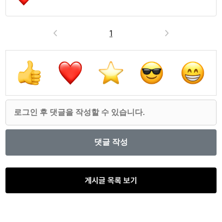
<
1
>
게시글 목록 보기