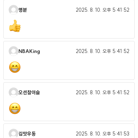
명분
2025. 8. 10.
오후 5:41:52
NBAKing
2025. 8. 10.
오후 5:41:52
오션참이슬
2025. 8. 10.
오후 5:41:52
김맛우동
2025. 8. 10.
오후 5:41:53