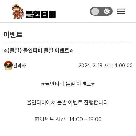
이벤트
⭐️(돌발) 올인티비 돌발 이벤트⭐️
관리자
2024. 2. 18.
오후 4:00:00
⭐️
올인티비 돌발 이벤트
⭐️
올인티비에서 돌발 이벤트 진행합니다.
⏰이벤트 시간 : 14:00 - 18:00