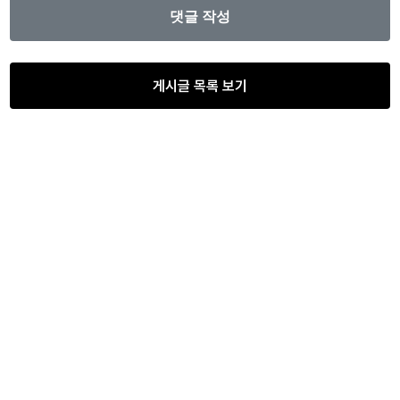
게시글 목록 보기