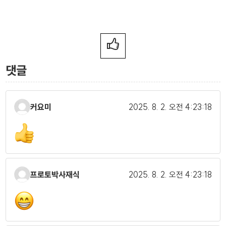
댓글
커요미
2025. 8. 2.
오전 4:23:18
프로토박사재식
2025. 8. 2.
오전 4:23:18