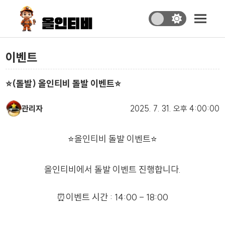
이벤트
⭐️(돌발) 올인티비 돌발 이벤트⭐️
관리자
2025. 7. 31.
오후 4:00:00
⭐️
올인티비 돌발 이벤트
⭐️
올인티비에서 돌발 이벤트 진행합니다.
⏰이벤트 시간 : 14:00 - 18:00