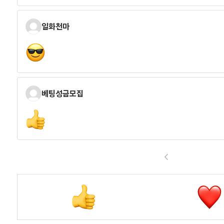
일화천마
베팅성금모집
<