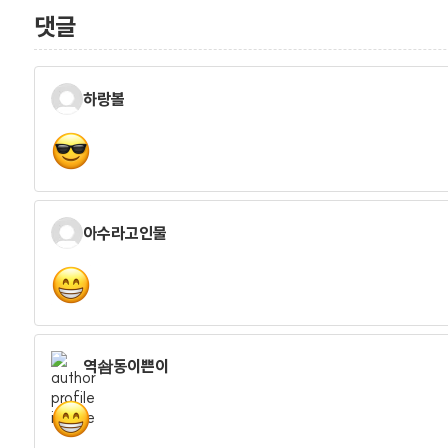
댓글
하랑볼
아수라고인물
역솸동이쁜이