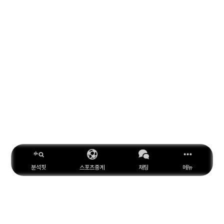
분석핏
스포츠중계
채팅
메뉴