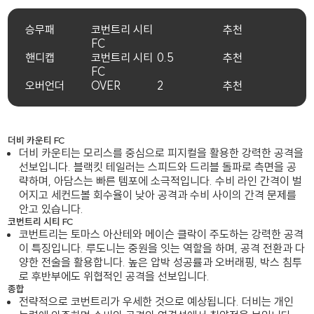
승무패
코번트리 시티
추천
FC
핸디캡
코번트리 시티
0.5
추천
FC
오버언더
OVER
2
추천
더비 카운티 FC
더비 카운티는 모리스를 중심으로 피지컬을 활용한 강력한 공격을
선보입니다. 블랙킷 테일러는 스피드와 드리블 돌파로 측면을 공
략하며, 아담스는 빠른 템포에 소극적입니다. 수비 라인 간격이 벌
어지고 세컨드볼 회수율이 낮아 공격과 수비 사이의 간격 문제를
안고 있습니다.
코번트리 시티 FC
코번트리는 토마스 아산테와 메이슨 클락이 주도하는 강력한 공격
이 특징입니다. 루도니는 중원을 잇는 역할을 하며, 공격 전환과 다
양한 전술을 활용합니다. 높은 압박 성공률과 오버래핑, 박스 침투
로 후반부에도 위협적인 공격을 선보입니다.
종합
전략적으로 코번트리가 우세한 것으로 예상됩니다. 더비는 개인