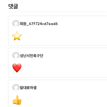
댓글
회원_67f724cd7ead6
성난시민축구단
맘대로하셈