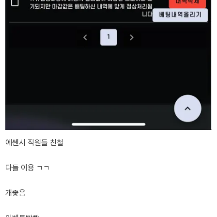
에쎈시 직원들 친철
다들 이용 ㄱㄱ
개좋음