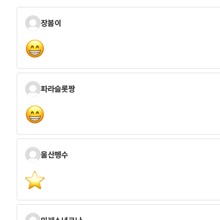
장봄이
파라슬롯짱
울산펭수