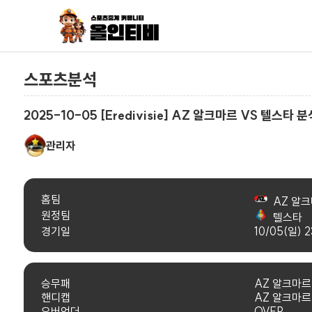
스포츠분석
2025-10-05 [Eredivisie] AZ 알크마르 VS 텔스타 분
관리자
홈팀
AZ 알
원정팀
텔스타
경기일
10/05(일) 2
승무패
AZ 알크마르
핸디캡
AZ 알크마르
오버언더
OVER