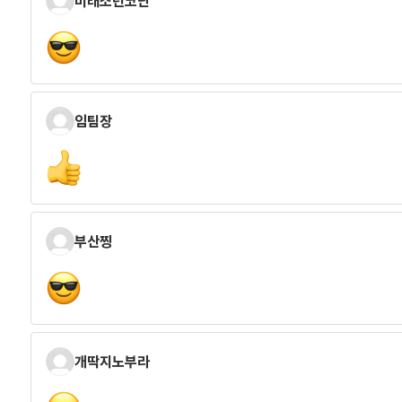
미래소년코난
임팀장
부산찡
개딱지노부라