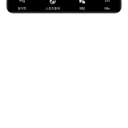
분석핏
스포츠중계
채팅
메뉴
ESPN
YouTube
Facebook
Instagram
위키피디아
X
아마존
MARCA