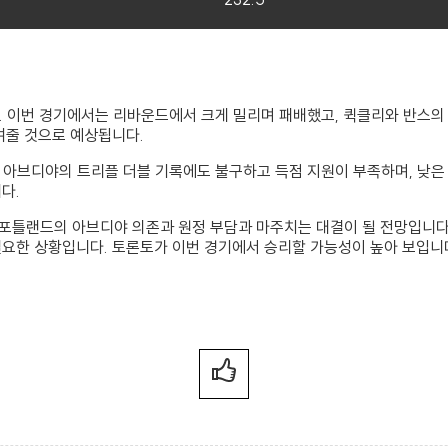
 이번 경기에서는 리바운드에서 크게 밀리며 패배했고, 퀵클리와 반스의 
여줄 것으로 예상됩니다.
아브디야의 트리플 더블 기록에도 불구하고 득점 지원이 부족하며, 낮은 
다.
포틀랜드의 아브디야 의존과 원정 부담과 마주치는 대결이 될 전망입니다
필요한 상황입니다. 토론토가 이번 경기에서 승리할 가능성이 높아 보입니