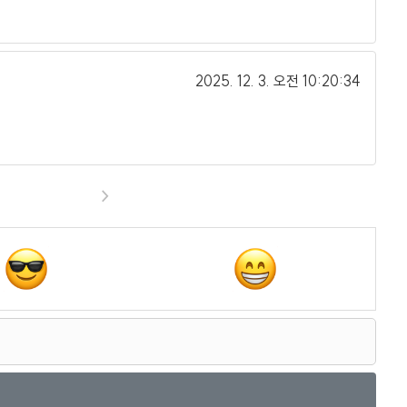
2025. 12. 3.
오전 10:20:34
>