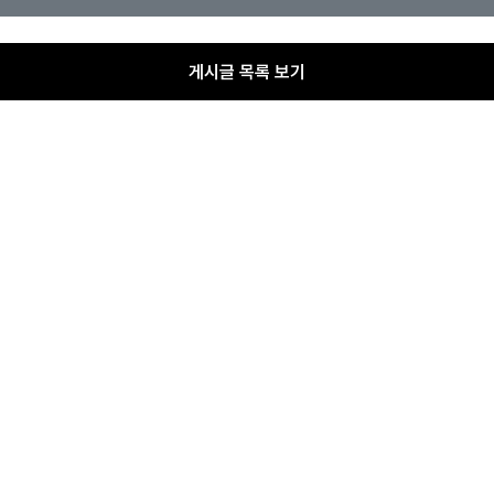
게시글 목록 보기