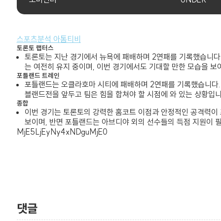
스포츠분석 아톰티비
토론토 랩터스
토론토는 지난 경기에서 뉴욕에 패배하며 2연패를 기록했습니다.
는 여전히 유지 중이며, 이번 경기에서도 기대할 만한 모습을 보
포틀랜드 트레인
포틀랜드는 오클라호마 시티에 패배하며 2연패를 기록했습니다. 
블랜드전을 앞두고 팀은 힘을 합쳐야 할 시점에 와 있는 상황입니
종합
이번 경기는 토론토의 강력한 홈코트 이점과 안정적인 공격력이 
보이며, 반면 포틀랜드는 아브디야 외의 선수들의 득점 지원이 
MjE5LjEyNy4xNDguMjE0
댓글