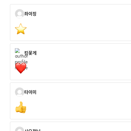
좌이징
킹꽃게
타이미