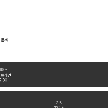
인 분석
랩터스
 트레인
9:30
스
스
-3.5
232.5