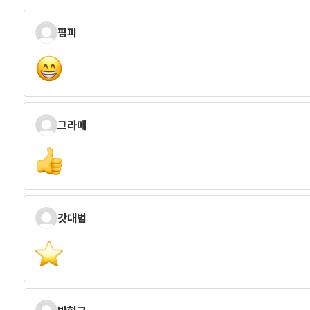
핌피
그라메
갓대범