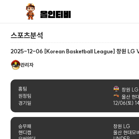
스포츠분석
2025-12-06 [Korean Basketball League] 창원 
관리자
홈팀
창원 LG
원정팀
울산 현
경기일
12/06(토) 1
승무패
창원 LG
핸디캡
울산 현대모
오버언더
UNDER