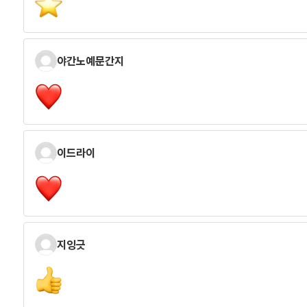
야간노예문간지
이드라이
지잉긋