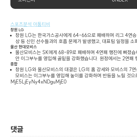
스포츠분석 아톰티비
창원 LG
창원 LG는 한국가스공사에게 64-66으로 패배하며 리그 4연
상 등 신인 선수들과의 호흡 문제가 발생했고, 대표팀 일정을 소
울산 현대모비스
울산모비스는 SK에게 68-89로 패배하며 4연패 행진에 빠졌
안 이그부누를 영입해 골밑을 강화했습니다. 원정에서는 2연패 행
종합
창원 LG와 울산모비스의 대결은 LG의 홈 강세와 모비스의 7연
모비스는 이그부누를 영입해 높이를 강화하며 반등을 노릴 것으로
MjE5LjEyNy4xNDguMjE0
댓글