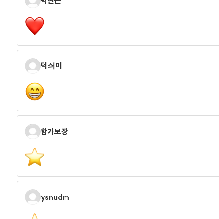
박현근
덕싀미
함가보장
ysnudm