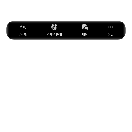
분석핏
스포츠중계
채팅
메뉴
ESPN
YouTube
Facebook
Instagram
위키피디아
X
아마존
MARCA