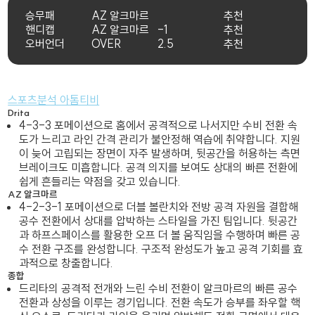
승무패
AZ 알크마르
추천
핸디캡
AZ 알크마르
-1
추천
오버언더
OVER
2.5
추천
스포츠분석 아톰티비
Drita
4-3-3 포메이션으로 홈에서 공격적으로 나서지만 수비 전환 속
도가 느리고 라인 간격 관리가 불안정해 역습에 취약합니다. 지원
이 늦어 고립되는 장면이 자주 발생하며, 뒷공간을 허용하는 측면
브레이크도 미흡합니다. 공격 의지를 보여도 상대의 빠른 전환에
쉽게 흔들리는 약점을 갖고 있습니다.
AZ 알크마르
4-2-3-1 포메이션으로 더블 볼란치와 전방 공격 자원을 결합해
공수 전환에서 상대를 압박하는 스타일을 가진 팀입니다. 뒷공간
과 하프스페이스를 활용한 오프 더 볼 움직임을 수행하며 빠른 공
수 전환 구조를 완성합니다. 구조적 완성도가 높고 공격 기회를 효
과적으로 창출합니다.
종합
드리타의 공격적 전개와 느린 수비 전환이 알크마르의 빠른 공수
전환과 상성을 이루는 경기입니다. 전환 속도가 승부를 좌우할 핵