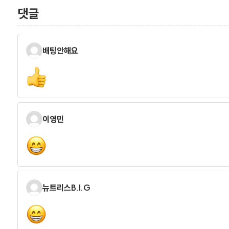
댓글
배팅안해요
이영민
뉴트리스B.I.G