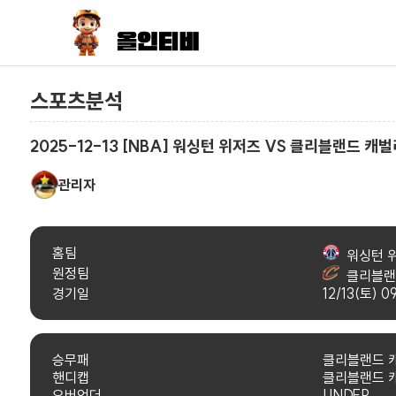
스포츠분석
2025-12-13 [NBA] 워싱턴 위저즈 VS 클리블랜드 캐
관리자
홈팀
워싱턴 
원정팀
클리블랜
경기일
12/13(토) 0
승무패
클리블랜드 
핸디캡
클리블랜드 
오버언더
UNDER