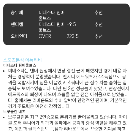
승무패
미네소타 팀버
추천
울브스
핸디캡
미네소타 팀버
-9.5
추천
울브스
오버언더
OVER
223.5
추천
스포츠분석 아톰티비
미네소타 팀버울브스
미네소타는 덴버 원정에서 연장 접전 끝에 패했지만 경기 내용 자
체는 경쟁력이 분명했습니다. 앤서니 에드워즈가 44득점으로 공
격을 폭발시키며 팀을 이끌었고, 4쿼터에 큰 점수 차를 좁히는 집
중력도 보여주었습니다. 다만 팀 3점 성공률이 낮았고, 연장전에서
에드워즈의 퇴장이 나오며 흐름을 잃은 점은 아쉬움으로 남았습니
다. 홈에서는 리바운드와 수비 압박이 안정적인 편이며, 기본적인
경기 주도력은 여전히 강점입니다.
브루클린 네츠
브루클린은 최근 2연승으로 분위기를 끌어올리고 있습니다. 마이
클 포터 주니어가 외곽과 돌파에서 공격의 중심 역할을 해주고 있
고, 데민과 클랙스턴도 득점과 리바운드에서 꾸준한 기여를 하고