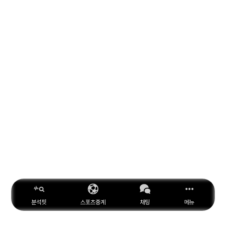
분석핏
스포츠중계
채팅
메뉴