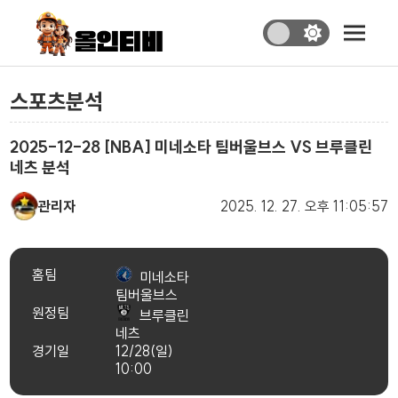
스포츠분석
2025-12-28 [NBA] 미네소타 팀버울브스 VS 브루클린
네츠 분석
관리자
2025. 12. 27.
오후 11:05:57
홈팀
미네소타
팀버울브스
원정팀
브루클린
네츠
경기일
12/28(일)
10:00