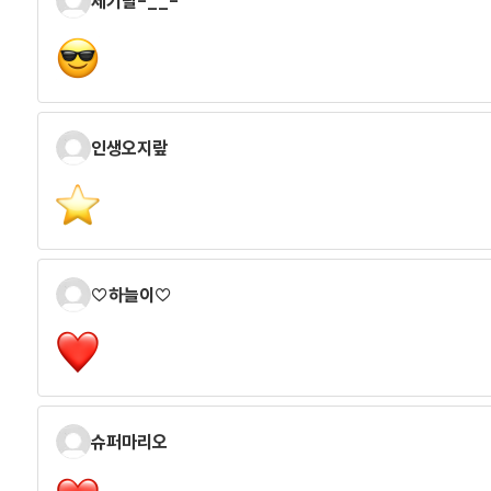
제기랄-__-
인생오지랖
♡하늘이♡
슈퍼마리오