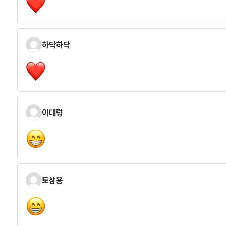
하닥하닥
이대렁
토삼용