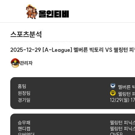
스포츠분석
2025-12-29 [A-League] 멜버른 빅토리 VS 웰링턴 
관리자
홈팀
멜버른 
원정팀
웰링턴 
경기일
12/29(월) 1
승무패
웰링턴 피닉스
핸디캡
웰링턴 피닉스
오버언더
OVER