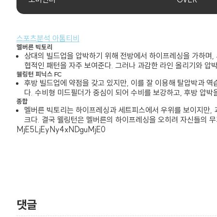
스포츠분석 아톰티비
멜버른 빅토리
상대의 빌드업을 압박하기 위해 전방에서 하이프레싱을 가하며, 
협적인 패턴을 자주 보여준다. 그러나 과감한 라인 올리기와 압박
웰링턴 피닉스 FC
후방 빌드업에 약점을 갖고 있지만, 이를 잘 이용해 탈압박과 역
다. 수비형 미드필더가 중심이 되어 수비를 보강하고, 후방 압박
종합
멜버른 빅토리는 하이프레싱과 세트피스에서 우위를 보이지만, 과
크다. 결국 웰링턴은 멜버른의 하이프레싱을 오히려 자신들의 무
MjE5LjEyNy4xNDguMjE0
댓글