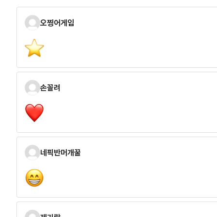
오찡어게임
손꼴려
네픽반머개꿀