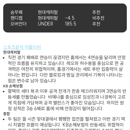
승무패
현대캐피탈
추천
핸디캡
현대캐피탈
-4.5
비추천
오버언더
UNDER
185.5
추천
스포츠분석 아톰티비
현대캐피탈
직전 경기 패배로 연승이 끊겼지만 홈에서는 4연승을 달리며 안정
적인 흐름을 유지하고 있습니다. 레오와 허수봉을 중심으로 한 공
격력은 여전히 위협적이며, 홈경기에서는 세트 후반 집중력이 살
아나는 편입니다. 다만 블로킹과 범실 관리에서 기복이 나타나는
점은 변수로 남아 있습니다.
KB 손해보험
황택의 세터 복귀 이후 공격 전개가 한층 매끄러워지며 3연승의 반
등세를 만들었습니다. 비예나를 중심으로 임성진과 나경복이 고르
게 득점에 가담하며 공격 밸런스가 좋아진 모습입니다. 하지만 원
정 성적은 3승 6패로 홈에 비해 안정감이 떨어집니다.
종합
두 팀은 올 시즌 맞대결에서 팽팽한 접전을 펼쳐왔고 이번 경기 역
시 치열한 흐름이 예상됩니다. KB손해보험의 반등세도 위협적이