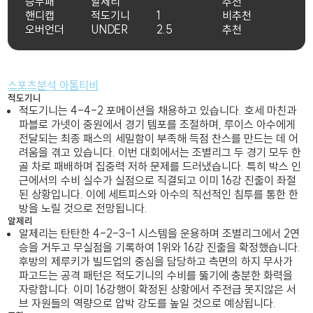
승무패
알제리
추천
핸디캡
적도기니
1
비추천
오버언더
UNDER
2.5
추천
스포츠분석 아톰티비
적도기니
적도기니는 4-4-2 포메이션을 채용하고 있습니다. 호세 마친과
파블로 가넷이 중원에서 경기 템포를 조절하며, 루이스 아수에게
전달되는 최종 패스의 세밀함이 부족해 득점 찬스를 만드는 데 어
려움을 겪고 있습니다. 이번 대회에서는 조별리그 두 경기 모두 한
골 차로 패배하며 집중력 저하 문제를 드러냈습니다. 특히 박스 인
근에서의 수비 실수가 실점으로 직결되고 이미 16강 진출이 좌절
된 상황입니다. 이에 세트피스와 아수의 직선적인 침투를 통한 한
방을 노릴 것으로 전망됩니다.
알제리
알제리는 탄탄한 4-2-3-1 시스템을 운용하며 조별리그에서 2연
승을 거두고 무실점을 기록하여 1위와 16강 진출을 확정했습니다.
후방의 제루키가 빌드업의 중심을 담당하고 측면의 하지 무사가
파고드는 공격 패턴은 적도기니의 수비를 뚫기에 충분한 화력을
자랑합니다. 이미 16강행이 확정된 상황에서 주전급 못지않은 서
브 자원들의 역량으로 압박 강도를 높일 것으로 예상됩니다.