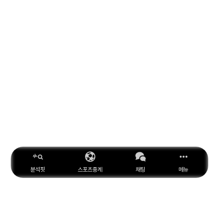
분석핏
스포츠중계
채팅
메뉴