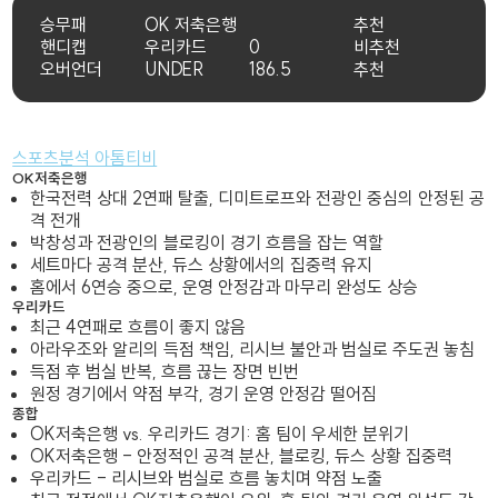
승무패
OK 저축은행
추천
핸디캡
우리카드
0
비추천
오버언더
UNDER
186.5
추천
스포츠분석 아톰티비
OK저축은행
한국전력 상대 2연패 탈출, 디미트로프와 전광인 중심의 안정된 공
격 전개
박창성과 전광인의 블로킹이 경기 흐름을 잡는 역할
세트마다 공격 분산, 듀스 상황에서의 집중력 유지
홈에서 6연승 중으로, 운영 안정감과 마무리 완성도 상승
우리카드
최근 4연패로 흐름이 좋지 않음
아라우조와 알리의 득점 책임, 리시브 불안과 범실로 주도권 놓침
득점 후 범실 반복, 흐름 끊는 장면 빈번
원정 경기에서 약점 부각, 경기 운영 안정감 떨어짐
종합
OK저축은행 vs. 우리카드 경기: 홈 팀이 우세한 분위기
OK저축은행 - 안정적인 공격 분산, 블로킹, 듀스 상황 집중력
우리카드 - 리시브와 범실로 흐름 놓치며 약점 노출