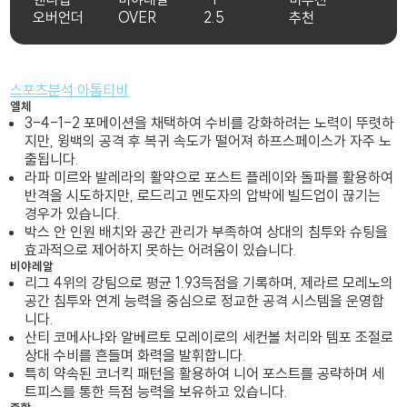
오버언더
OVER
2.5
추천
스포츠분석 아톰티비
엘체
3-4-1-2 포메이션을 채택하여 수비를 강화하려는 노력이 뚜렷하
지만, 윙백의 공격 후 복귀 속도가 떨어져 하프스페이스가 자주 노
출됩니다.
라파 미르와 발레라의 활약으로 포스트 플레이와 돌파를 활용하여
반격을 시도하지만, 로드리고 멘도자의 압박에 빌드업이 끊기는
경우가 있습니다.
박스 안 인원 배치와 공간 관리가 부족하여 상대의 침투와 슈팅을
효과적으로 제어하지 못하는 어려움이 있습니다.
비야레알
리그 4위의 강팀으로 평균 1.93득점을 기록하며, 제라르 모레노의
공간 침투와 연계 능력을 중심으로 정교한 공격 시스템을 운영합
니다.
산티 코메사냐와 알베르토 모레이로의 세컨볼 처리와 템포 조절로
상대 수비를 흔들며 화력을 발휘합니다.
특히 약속된 코너킥 패턴을 활용하여 니어 포스트를 공략하며 세
트피스를 통한 득점 능력을 보유하고 있습니다.