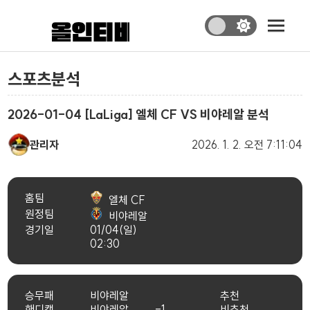
스포츠분석
2026-01-04 [LaLiga] 엘체 CF VS 비야레알 분석
관리자
2026. 1. 2.
오전 7:11:04
홈팀
엘체 CF
원정팀
비야레알
경기일
01/04(일)
02:30
승무패
비야레알
추천
핸디캡
비야레알
-1
비추천