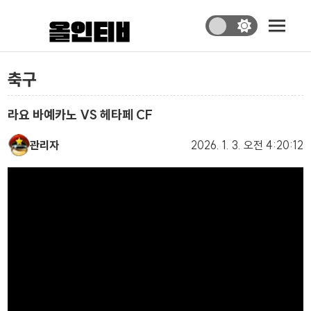
축구
라요 바예카노 VS 헤타페 CF
관리자
2026. 1. 3.
오전 4:20:12