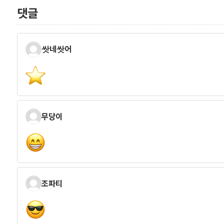
댓글
쌋네쌋어
무당이
조파티