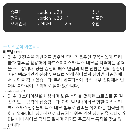
승무패
Jordan-U23
추천
핸디캡
Jordan-U23
-1
비추천
오버언더
UNDER
2.5
추천
스포츠분석 아톰티비
베트남 U23
3-4-3 전술을 기반으로 응우옌 딘박과 응우옌 꾸옥비엣이 드리
블과 침투를 활용하여 하프스페이스와 박스 내부를 타격하는 공격
을 추구합니다. 땅볼 중심의 패스 연결과 빠른 전환은 팀의 장점이
지만, 백스라인의 신장 부족으로 인해 하이볼과 상황별 제공권에
서 고민을 겪고 있습니다. 특히 세트피스와 박스 내부 상황에서 방
어적 불안감이 큰 과제로 남아 있습니다.
Jordan-U23
3-4-3 포메이션을 채용하며 넓은 측면을 활용한 크로스로 골 결
정력 있는 공격에 집중합니다. 아민 알샤나이네를 향한 지속적인
크로스와 2선수들의 박스 내부 침투로 압박을 유지하는 전략을 취
하고 있습니다. 상대적으로 제공권 우위를 가진 상대팀을 상대로 9
0분 내내 하이볼 공세를 펼치며 경기를 주도하는 특징을 갖고 있
습니다.