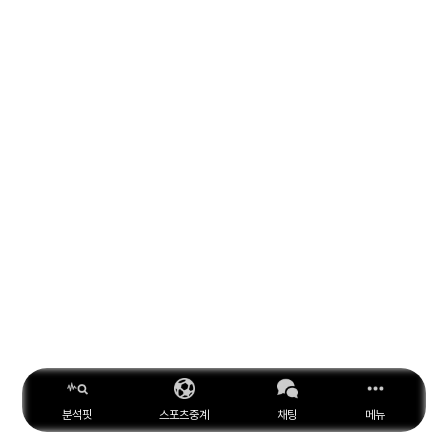
분석핏
스포츠중계
채팅
메뉴