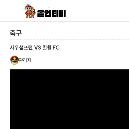
축구
사우샘프턴 VS 밀월 FC
관리자