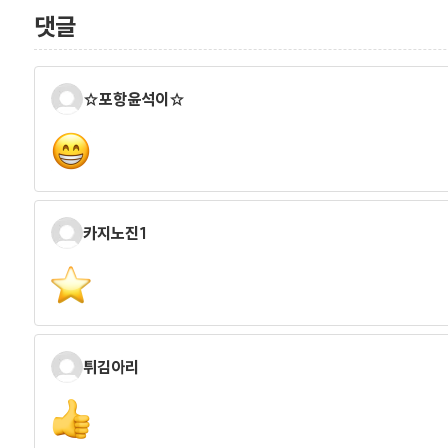
댓글
☆포항윤석이☆
카지노진1
튀김아리