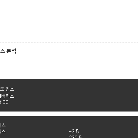
릭스 분석
토 킹스
매버릭스
3:00
릭스
릭스
-3.5
230.5