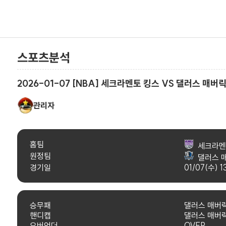
스포츠분석
2026-01-07 [NBA] 세크라멘토 킹스 VS 댈러스 매버
관리자
홈팀
세크라멘
원정팀
댈러스 
경기일
01/07(수) 1
승무패
댈러스 매버
핸디캡
댈러스 매버
오버언더
OVER