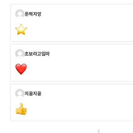
돈먹자앙
초보라고임마
지윤지윤
<