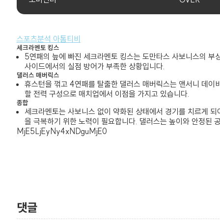
스포츠분석 아톰티비
세크라멘토 킹스
5연패의 늪에 빠진 세크라멘토 킹스는 도만타스 사보니스의 부상
사이드에서의 실점 방어가 부족한 상황입니다.
댈러스 매버릭스
휴스턴을 꺾고 4연패를 탈출한 댈러스 매버릭스는 앤서니 데이비
할 전력 구성으로 매치업에서 이점을 가지고 있습니다.
종합
세크라멘토는 사보니스 없이 약화된 상태에서 경기를 치르게 되어
을 극복하기 위한 노력이 필요합니다. 댈러스는 높이와 안정된 
MjE5LjEyNy4xNDguMjE0
댓글