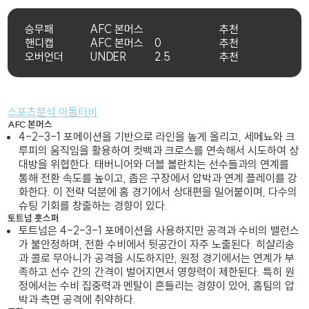
승무패
AFC 본머스
추천
핸디캡
AFC 본머스
0
추천
오버언더
UNDER
2.5
추천
스포츠분석 아톰티비
AFC 본머스
4-2-3-1 포메이션을 기반으로 라인을 높게 올리고, 세메뇨와 크
루피의 움직임을 활용하여 컷백과 크로스를 연속해서 시도하여 상
대방을 위협한다. 태버니어와 더블 볼란치는 선수들과의 연계를
통해 전환 속도를 높이고, 좁은 구장에서 압박과 연계 플레이를 강
화한다. 이 전략 덕분에 홈 경기에서 상대편을 밀어붙이며, 다수의
슈팅 기회를 창출하는 경향이 있다.
토트넘 훗스퍼
토트넘은 4-2-3-1 포메이션을 사용하지만 공격과 수비의 밸런스
가 불안정하며, 전환 수비에서 뒷공간이 자주 노출된다. 히샬리송
과 콜로 무아니가 공격을 시도하지만, 원정 경기에서는 연계가 부
족하고 선수 간의 간격이 벌어지면서 영향력이 제한된다. 특히 원
정에서는 수비 집중력과 멘탈이 흔들리는 경향이 있어, 홈팀의 압
박과 측면 공격에 취약하다.