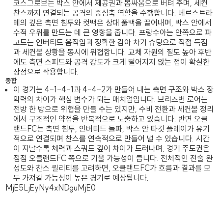
코스그로브는 박스 안에서 제공권과 몸싸움으로 버텨 주며, 세컨
찬스까지 연결되는 공격의 중심축 역할을 수행합니다. 베르스트라
테의 깊은 측면 침투와 컷백은 상대 풀백을 끌어내며, 박스 안에서
수적 우위를 만드는 데 큰 영향을 줍니다. 프랑수아는 안쪽으로 파
고드는 인버티드 움직임과 정확한 감아 차기 슈팅으로 직접 득점
과 세컨볼 상황을 동시에 위협합니다. 교체 자원의 질도 높아 후반
에도 측면 스피드와 공격 강도가 크게 떨어지지 않는 점이 확실한
장점으로 작용합니다.
종합
이 경기는 4-1-4-1과 4-4-2가 만들어 내는 측면 구조와 박스 장
악력의 차이가 핵심 변수가 되는 매치업입니다. 브리즈번 로어는
전방 한 방으로 위협을 만들 수는 있지만, 수비 전환과 세컨볼 정리
에서 구조적인 약점을 반복적으로 노출하고 있습니다. 반면 오클
랜드FC는 측면 침투, 인버티드 돌파, 박스 안 타깃 플레이가 유기
적으로 연결되며 찬스를 연속적으로 만들어 낼 수 있습니다. 시간
이 지날수록 체력과 스쿼드 깊이 차이가 드러나며, 경기 주도권은
점점 오클랜드FC 쪽으로 기울 가능성이 큽니다. 전체적인 전술 완
성도와 찬스 퀄리티를 고려하면, 오클랜드FC가 흐름과 결과를 모
두 가져갈 가능성이 높은 경기로 예상됩니다.
MjE5LjEyNy4xNDguMjE0