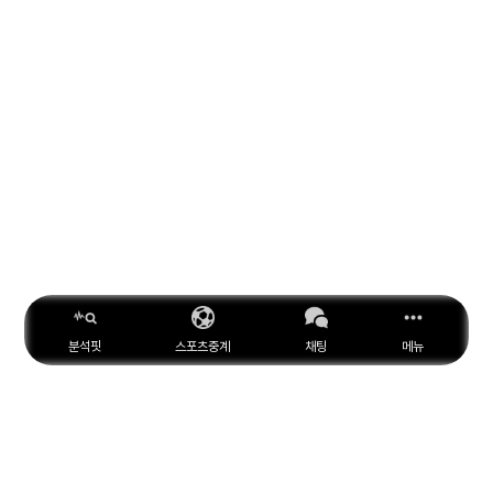
분석핏
스포츠중계
채팅
메뉴