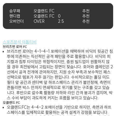
승무패
오클랜드 FC
추천
핸디캡
오클랜드 FC
0
추천
오버언더
OVER
2.5
추천
스포츠분석 아톰티비
브리즈번 로어 FC
브리즈번 로어는 4-1-4-1 포메이션을 채택하여 비딕의 뒷공간 침
투에 의존하는 직선적인 공격 패턴을 주로 활용합니다. 비딕의 피
지컬과 침투 타이밍은 위협적이지만, 중원 빌드업이 원활하지 않
을 경우 최전방에서 고립되는 장면이 잦습니다. 호어와 클레인은 2
선에서 공격 전개에 관여하지만, 지원 숫자 부족과 보수적인 패스
선택으로 템포가 자주 끊기는 편입니다. 수비적으로는 홀딩 미드
필더 앞 공간과 센터백 앞 하프스페이스 관리가 불안정해, 측면이
흔들리면 박스 안까지 연쇄적으로 위기를 맞는 구조를 갖고 있습
니다. 후반으로 갈수록 활동량 저하와 라인 간격 붕괴가 겹치며, 박
스 수비 부담이 과도하게 커지는 흐름을 보이고 있습니다.
오클랜드 FC
오클랜드FC는 4-4-2 포메이션을 기반으로 하지만, 측면과 하프
스페이스를 입체적으로 활용하는 공격 설계가 강점을 보입니다.