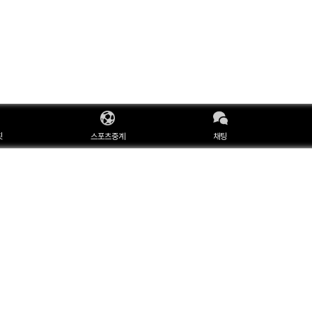
핏
스포츠중계
채팅