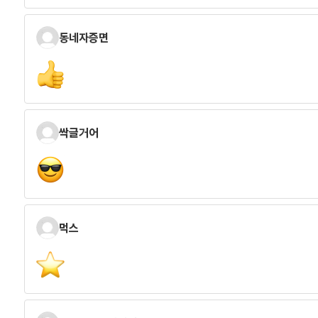
동네자증면
싹글거어
먹스