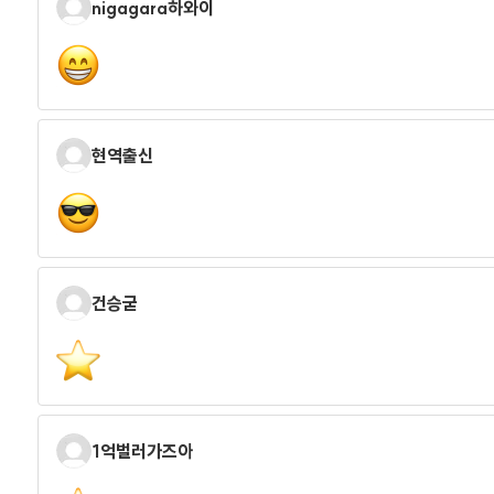
nigagara하와이
현역출신
건승굳
1억벌러가즈아