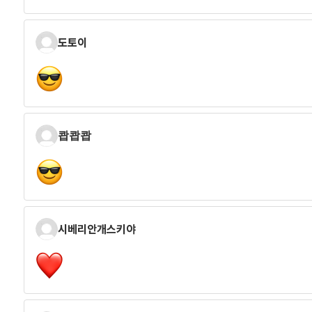
도토이
쾁쾁쾁
시베리안개스키야