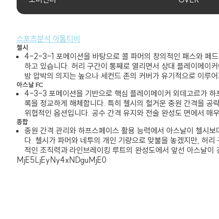
스포츠분석 아톰티비
첼시
4-2-3-1 포메이션을 바탕으로 콜 파머의 창의적인 패스와 페
하고 있습니다. 허리 구간이 통째로 열리면서 상대 플레이메이커에
방 압박의 의지는 높으나 세컨드 존의 커버가 유기적으로 이루어
아스날 FC
4-3-3 포메이션을 기반으로 핵심 플레이메이커 외데고르가 하
록을 정교하게 해체합니다. 특히 첼시의 헐거운 중원 간격을 공
위협적인 옵션입니다. 공수 간격 유지와 전술 완성도 면에서 매
종합
중원 간격 관리와 하프스페이스 활용 능력에서 아스날이 첼시보다
다. 첼시가 파머와 네투의 개인 기량으로 맞불을 놓겠지만, 허
적인 조직력과 라인브레이킹 루트의 완성도에서 앞선 아스날이 경
MjE5LjEyNy4xNDguMjE0