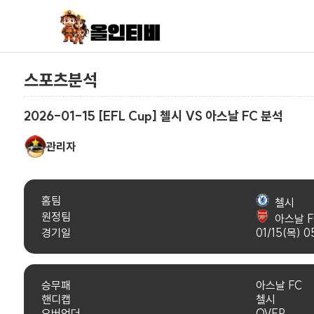
스포츠분석
2026-01-15 [EFL Cup] 첼시 VS 아스날 FC 분석
관리자
홈팀
첼시
원정팀
아스날 F
경기일
01/15(목) 0
승무패
아스날 FC
핸디캡
첼시
오버언더
OVER