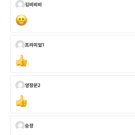
김비비비
프리미엄1
양장꾼2
승장