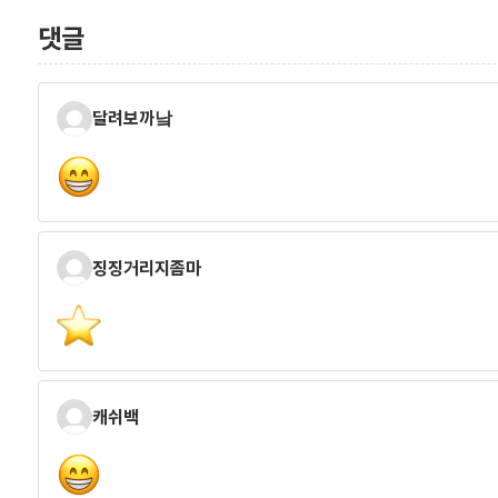
댓글
달려보까낰
징징거리지좀마
캐쉬백