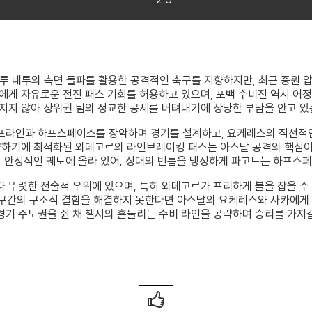
드루 네투의 측면 돌파를 활용한 공격적인 축구를 지향하지만, 최근 중원 
게 자유로운 전진 패스 기회를 허용하고 있으며, 포백 수비진 역시 어정
지지 않아 상위권 팀의 정교한 공세를 버텨내기에 상당한 부담을 안고 있
프라인과 하프스페이스를 장악하며 경기를 설계하고, 요케레스의 직선적인
략하기에 최적화된 외데고르의 라인브레이킹 패스는 아스날 공격의 핵심이
우 안정적인 궤도에 올라 있어, 상대의 빈틈을 냉정하게 파고드는 하프스
 뚜렷한 전술적 우위에 있으며, 특히 외데고르가 프리하게 볼을 잡을 수
리 구간의 구조적 결함을 해결하지 못한다면 아스날의 요케레스와 사카에게
기 주도권을 쥔 채 첼시의 흔들리는 수비 라인을 공략하며 승리를 가져갈