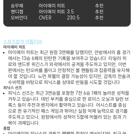
승무패
마이애미 히트
추천
핸디캡
마이애미 히트
3.5
추천
오버언더
OVER
230.5
추천
스포츠분석 아톰티비
마이애미 히트
마이애미 히트는 최근 원정 3연패를 당했지만, 안방에서의 홈 경기
에서는 13승 6패의 탄탄한 기록을 보여주고 있습니다. 타일러 히
로와 앤드루 위긴스가 외곽에서의 공격을 주도하고 있지만, 이번
판에서는 턴오버를 줄이고 안정적인 볼 핸들링과 집중력을 유지해
야 할 것입니다. 노먼 파웰의 결장 가능성이 있지만, 감독의 전술과
수비력을 바탕으로 피닉스를 상대로 반등을 시도할 것입니다.
피닉스 선즈
피닉스 선즈는 최근 3연승을 포함한 7전 6승 1패의 놀라운 성적을
거두고 있습니다. 데빈 부커를 중심으로 한 로이스 오닐과 딜런 브
룩스 등이 주전과 벤치에서 활약하고 있습니다. 어시스트를 중심
으로 한 유기적인 패스 게임과 뛰어난 실점 억제 능력으로 경기를
주도하고 있으나, 원정에서의 성적이 5할에 머물러 있는 점과 기
복이 과제입니다.
종합
마이애미와 피닉스의 격돌은 팽팽한 접전이 예상되지만, 최근 운