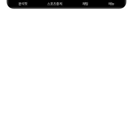
분석핏
스포츠중계
채팅
메뉴
ESPN
YouTube
Facebook
Instagram
위키피디아
X
아마존
MARCA