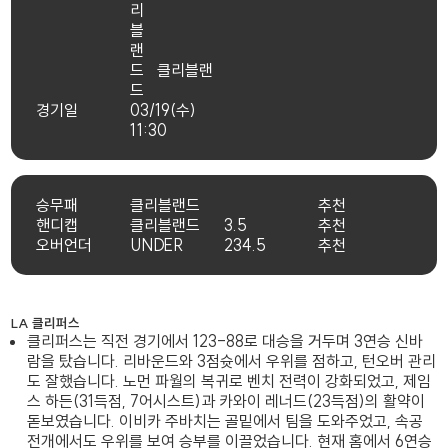
클리블랜
드
경기일
03/19(수)
11:30
승무패
클리블랜드
추천
핸디캡
클리블랜드
3.5
추천
오버언더
UNDER
234.5
추천
LA 클리퍼스
클리퍼스는 직전 경기에서 123-88로 대승을 거두며 3연승 신바
람을 탔습니다. 리바운드와 3점슛에서 우위를 점하고, 턴오버 관리
도 잘했습니다. 노먼 파월의 복귀로 벤치 전력이 강화되었고, 제임
스 하든(31득점, 7어시스트)과 카와이 레너드(23득점)의 활약이
돋보였습니다. 이비카 주바치는 골밑에서 팀을 도와주었고, 속공
전개에서도 우위를 보여 승부를 이끌었습니다. 현재 홈에서 6연승