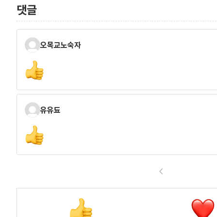
댓글
오목교노숙자
유유됴
<