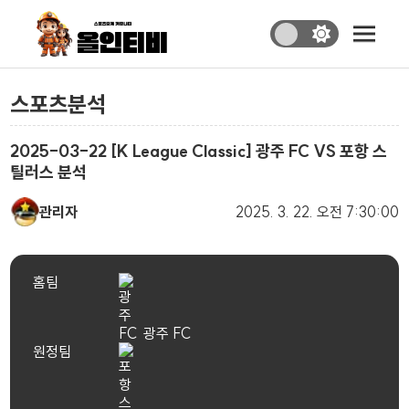
스포츠분석
2025-03-22 [K League Classic] 광주 FC VS 포항 스
틸러스 분석
관리자
2025. 3. 22.
오전 7:30:00
홈팀
광주 FC
원정팀