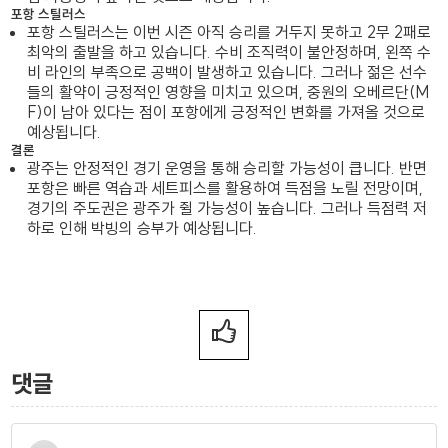
포항 스틸러스
포항 스틸러스는 이번 시즌 아직 승리를 거두지 못하고 2무 2패로
최악의 출발을 하고 있습니다. 수비 조직력이 불안정하며, 왼쪽 수
비 라인의 부족으로 공백이 발생하고 있습니다. 그러나 젊은 선수
들의 활약이 긍정적인 영향을 미치고 있으며, 중원의 오베르단(M
F)이 남아 있다는 점이 포항에게 긍정적인 변화를 가져올 것으로
예상됩니다.
결론
광주는 안정적인 경기 운영을 통해 승리할 가능성이 큽니다. 반면
포항은 빠른 역습과 세트피스를 활용하여 득점을 노릴 전망이며,
경기의 주도권은 광주가 쥘 가능성이 높습니다. 그러나 득점력 저
하로 인해 박빙의 승부가 예상됩니다.
댓글