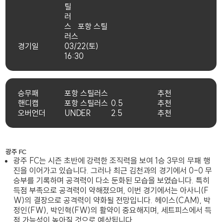
포항 스틸
러스
경기일
03/22(토)
16:30
승무패
포항 스틸러스
추천
핸디캡
포항 스틸러스
0.5
추천
오버언더
UNDER
2.5
추천
광주 FC
광주 FC는 시즌 초반에 강력한 조직력을 보여 1승 3무의 무패 행
진을 이어가고 있습니다. 그러나 최근 김천과의 경기에서 0-0 무
승부를 기록하며 공격력이 다소 둔화된 모습을 보였습니다. 특히
득점 부족으로 공격력이 약해졌으며, 이번 경기에서는 아사니(F
W)의 결장으로 공격력이 약화될 전망입니다. 헤이스(CAM), 박
정인(FW), 박인혁(FW)의 활약이 중요해지며, 세트피스에서 득
점 가능성이 높아질 것으로 예상됩니다.