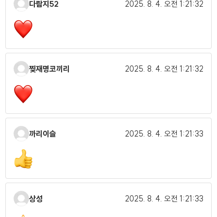
다람지52
2025. 8. 4.
오전 1:21:32
찢재명코끼리
2025. 8. 4.
오전 1:21:32
까리이슬
2025. 8. 4.
오전 1:21:33
상성
2025. 8. 4.
오전 1:21:33