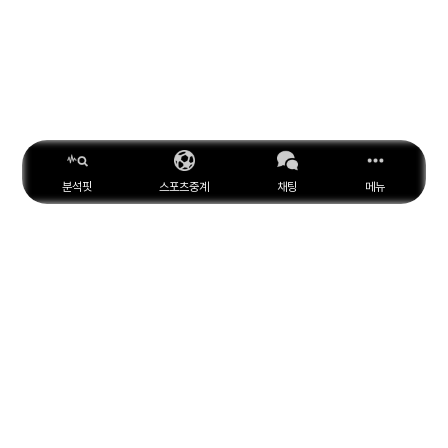
분석핏
스포츠중계
채팅
메뉴
ESPN
YouTube
Facebook
Instagram
위키피디아
X