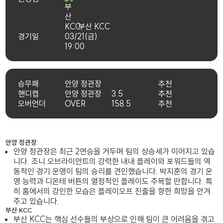
부산 KCC
경기일
03/21(금)
19:00
승무패
안양 정관장
추천
핸디캡
안양 정관장
3.5
추천
오버언더
OVER
158.5
추천
안양 정관장
안양 정관장은 최근 2연승을 거두며 팀의 상승세가 이어지고 있습
니다. 조니 오브라이언트의 강력한 내내 플레이와 포워드들의 역
동적인 경기 운영이 팀의 승리를 견인했습니다. 박지훈의 경기 운
영 능력과 디온테 버튼의 열정적인 플레이도 주목할 만합니다. 특
히 홈에서의 강인한 모습은 플레이오프 진출을 향한 희망을 안겨
주고 있습니다.
부산 KCC
부산 KCC는 핵심 선수들의 부상으로 인해 팀이 큰 어려움을 겪고