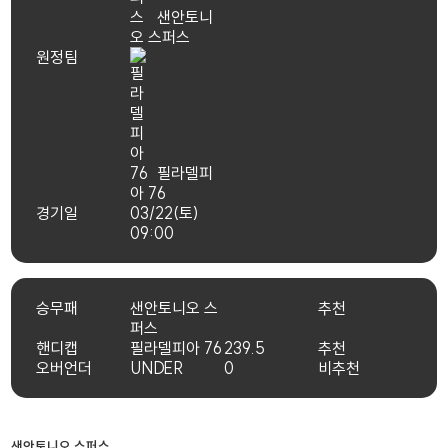
샌안토니
오 스퍼스
원정팀
필라델피
아 76
경기일
03/22(토)
09:00
승무패
샌안토니오 스
추천
퍼스
핸디캡
필라델피아 76
239.5
추천
오버언더
UNDER
0
비추천
샌안토니오 스퍼스