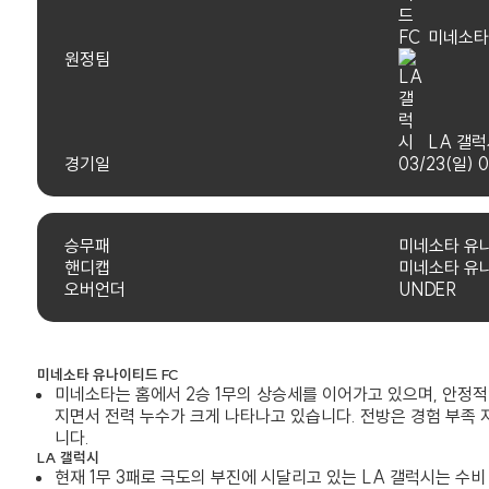
미네소타
원정팀
LA 갤
경기일
03/23(일) 
승무패
미네소타 유
핸디캡
미네소타 유
오버언더
UNDER
미네소타 유나이티드 FC
미네소타는 홈에서 2승 1무의 상승세를 이어가고 있으며, 안정적
지면서 전력 누수가 크게 나타나고 있습니다. 전방은 경험 부족
니다.
LA 갤럭시
현재 1무 3패로 극도의 부진에 시달리고 있는 LA 갤럭시는 수