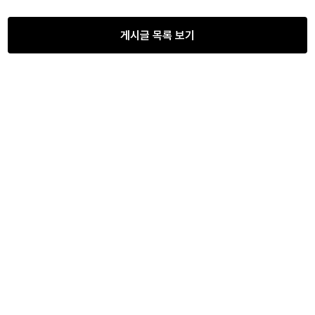
게시글 목록 보기