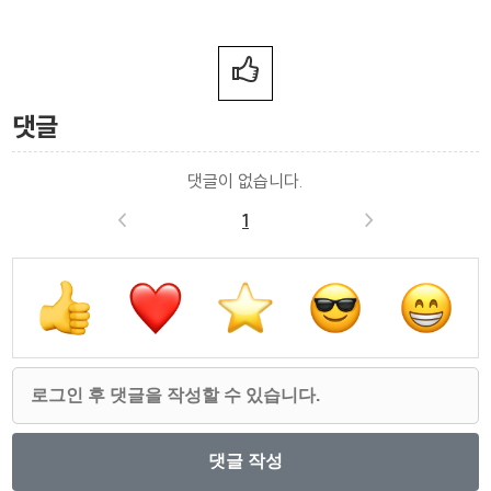
댓글
댓글이 없습니다.
<
1
>