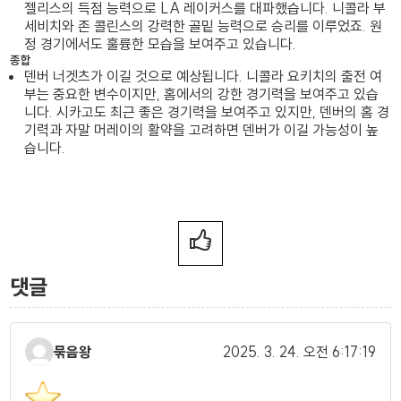
젤리스의 득점 능력으로 LA 레이커스를 대파했습니다. 니콜라 부
세비치와 존 콜린스의 강력한 골밑 능력으로 승리를 이루었죠. 원
정 경기에서도 훌륭한 모습을 보여주고 있습니다.
종합
덴버 너겟츠가 이길 것으로 예상됩니다. 니콜라 요키치의 출전 여
부는 중요한 변수이지만, 홈에서의 강한 경기력을 보여주고 있습
니다. 시카고도 최근 좋은 경기력을 보여주고 있지만, 덴버의 홈 경
기력과 자말 머레이의 활약을 고려하면 덴버가 이길 가능성이 높
습니다.
댓글
묶음왕
2025. 3. 24.
오전 6:17:19