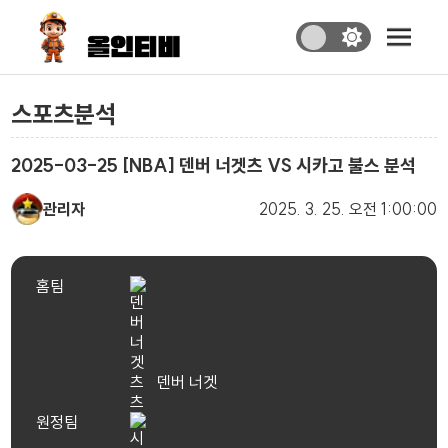
스포츠분석
2025-03-25 [NBA] 덴버 너겟츠 VS 시카고 불스 분석
관리자
2025. 3. 25.
오전 1:00:00
홈팀
덴버 너겟
츠
원정팀