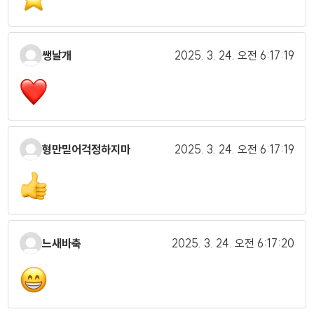
쌩날개
2025. 3. 24.
오전 6:17:19
형만믿어걱정하지마
2025. 3. 24.
오전 6:17:19
느새바축
2025. 3. 24.
오전 6:17:20