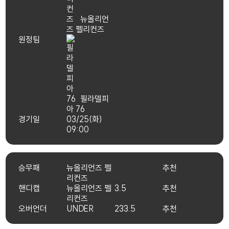
뉴올리언
즈 펠리컨즈
원정팀
필라델피
아 76
경기일
03/25(화)
09:00
승무패
뉴올리언즈 펠
추천
리컨즈
핸디캡
뉴올리언즈 펠
3.5
추천
리컨즈
오버언더
UNDER
233.5
추천