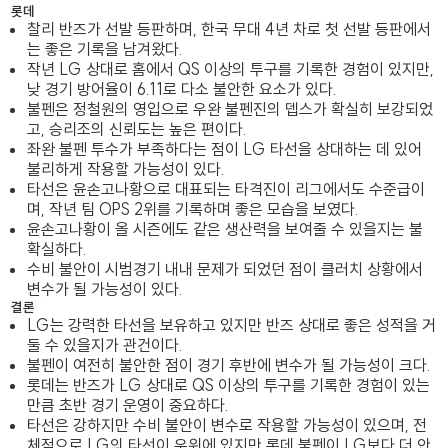
롯데
찰리 반즈가 선발 등판하며, 한국 무대 4년 차로 첫 선발 등판에서
는 좋은 기록을 남겨왔다.
작년 LG 상대로 홈에서 QS 이상의 투구를 기록한 경험이 있지만,
낮 경기 방어율이 6.11로 다소 불안한 요소가 있다.
불펜은 정철원의 영입으로 우완 불펜진의 뎁스가 확실히 보강되었
고, 승리조의 신뢰도는 높은 편이다.
좌완 불펜 투수가 부족하다는 점이 LG 타선을 상대하는 데 있어
불리하게 작용할 가능성이 있다.
타선은 윤손고나황으로 대표되는 타격진이 리그에서도 수준급이
며, 작년 팀 OPS 2위를 기록하며 좋은 모습을 보였다.
윤손고나황이 올 시즌에도 같은 생산력을 보여줄 수 있을지는 불
확실하다.
수비 불안이 시범경기 내내 문제가 되었던 점이 클러치 상황에서
변수가 될 가능성이 있다.
결론
LG는 강력한 타선을 보유하고 있지만 반즈 상대로 좋은 성적을 거
둘 수 있을지가 관건이다.
불펜이 여전히 불안한 점이 경기 후반에 변수가 될 가능성이 크다.
롯데는 반즈가 LG 상대로 QS 이상의 투구를 기록한 경험이 있는
만큼 초반 경기 운영이 중요하다.
타선은 강하지만 수비 불안이 변수로 작용할 가능성이 있으며, 전
체적으로 LG의 타선이 우위에 있지만 롯데 불펜이 LG보다 더 안