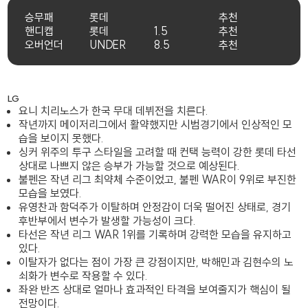
승무패
롯데
추천
핸디캡
롯데
1.5
추천
오버언더
UNDER
8.5
추천
LG
요니 치리노스가 한국 무대 데뷔전을 치른다.
작년까지 메이저리그에서 활약했지만 시범경기에서 인상적인 모
습을 보이지 못했다.
싱커 위주의 투구 스타일을 고려할 때 컨택 능력이 강한 롯데 타선
상대로 나쁘지 않은 승부가 가능할 것으로 예상된다.
불펜은 작년 리그 최약체 수준이었고, 불펜 WAR이 9위로 부진한
모습을 보였다.
유영찬과 함덕주가 이탈하며 안정감이 더욱 떨어진 상태로, 경기
후반부에서 변수가 발생할 가능성이 크다.
타선은 작년 리그 WAR 1위를 기록하며 강력한 모습을 유지하고
있다.
이탈자가 없다는 점이 가장 큰 강점이지만, 박해민과 김현수의 노
쇠화가 변수로 작용할 수 있다.
좌완 반즈 상대로 얼마나 효과적인 타격을 보여줄지가 핵심이 될
전망이다.