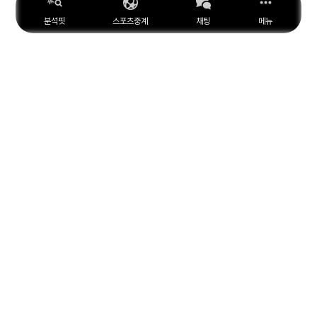
분석핏
스포츠중계
채팅
메뉴
ESPN
YouTube
Facebook
Instagram
위키피디아
X
아마존
MARCA