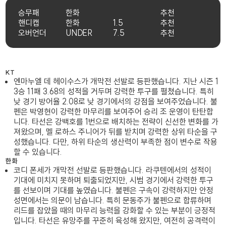
승무패
한화
추천
핸디캡
한화
1.5
추천
오버언더
UNDER
7.5
추천
KT
엔마누엘 데 헤이수스가 개막전 선발로 등판했습니다. 지난 시즌 1
3승 11패 3.68의 성적을 거두며 강력한 투구를 펼쳤습니다. 특히
낮 경기 방어율 2.08로 낮 경기에서의 강점을 보여주었습니다. 불
펜은 박영현이 강력한 마무리를 보여주어 승리 조 운영이 탄탄합
니다. 타선은 강백호를 1번으로 배치하는 전략이 신선한 변화를 가
져왔으며, 멜 로하스 주니어가 뒤를 받치며 강력한 상위 타순을 구
성했습니다. 다만, 하위 타순의 생산력이 부족한 점이 변수로 작용
할 수 있습니다.
한화
코디 폰세가 개막전 선발로 등판했습니다. 라쿠텐에서의 성적이
기대에 미치지 못하며 퇴출되었지만, 시범 경기에서 강력한 투구
를 선보이며 기대를 높였습니다. 불펜은 구속이 강력하지만 안정
성면에서는 의문이 남습니다. 특히 문동주가 불펜으로 합류하며
리드를 잡았을 때의 마무리 능력을 강화할 수 있는 부분이 긍정적
입니다. 타선은 유망주를 꾸준히 육성해 왔지만, 여전히 공격력이