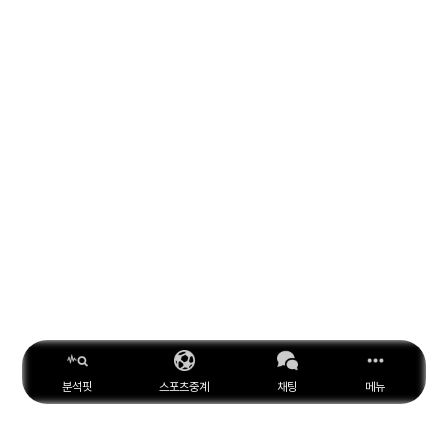
분석핏
스포츠중계
채팅
메뉴