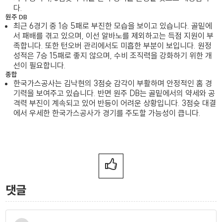
다.
원주 DB
최근 6경기 중 1승 5패로 부진한 모습을 보이고 있습니다. 골밑에
서 패배를 겪고 있으며, 이선 알바노를 제외하고는 득점 지원이 부
족합니다. 또한 턴오버 관리에서도 미흡한 부분이 보입니다. 원정
성적은 7승 15패로 좋지 않으며, 수비 조직력을 강화하기 위한 개
선이 필요합니다.
종합
한국가스공사는 김낙현의 3점슛 감각이 부활하며 안정적인 홈 경
기력을 보여주고 있습니다. 반면 원주 DB는 골밑에서의 약세와 공
격력 부진이 계속되고 있어 반등이 어려운 상황입니다. 3점슛 대결
에서 우세한 한국가스공사가 경기를 주도할 가능성이 큽니다.
댓글