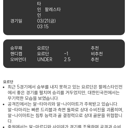
팔레스타
인
경기일
03/21(금)
03:15
승무패
요르단
추천
핸디캡
요르단
-1
비추천
오버언더
UNDER
2.5
추천
요르단
최근 5경기에서 승부를 내지 못하고 있는 요르단은 팔레스타인전
에서 좋은 경기를 펼치며 승리를 거두었지만, 대한민국전에서는
무기력한 모습을 보였습니다.
공격진에서는 알-타마리와 알-나이마트가 주목받고 있습니다.
알-타마리는 빠른 드리블과 측면 돌파로 상대 수비진을 괴롭히며,
알-나이마트는 침투 능력과 골 결정력으로 상대 골문을 위협합니
다.
중원에서는 알-마르디와 사이데가 경기를 조율하며 공격과 수비