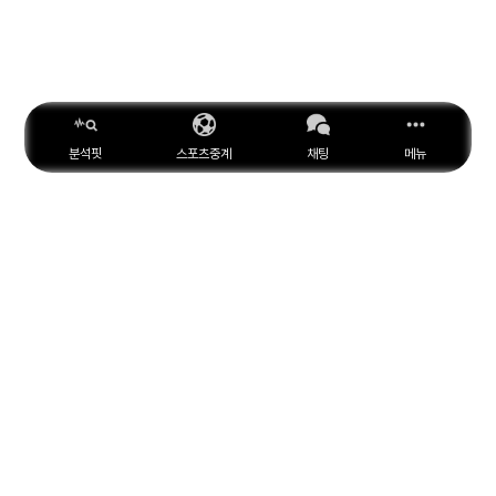
분석핏
스포츠중계
채팅
메뉴
ESPN
YouTube
Facebook
Instagram
위키피디아
X